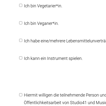
Vegetarier
Ich bin Vegetarier*in.
Vegan
Ich bin Veganer*in.
Lebensmittelunverträglichkeiten
Ich habe eine/mehrere Lebensmittelunverträg
Instrument
Ich kann ein Instrument spielen.
Einwilligung
*
Hiermit willigen die teilnehmende Person u
Öffentlichkeitsarbeit von Studio41 und Mus