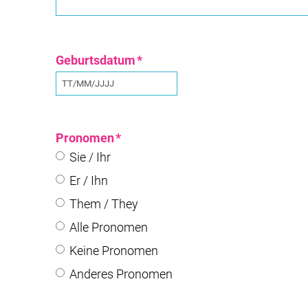
Geburtsdatum
*
TT
Schrägstrich
Pronomen
*
MM
Sie / Ihr
Schrägstrich
Er / Ihn
JJJJ
Them / They
Alle Pronomen
Keine Pronomen
Anderes Pronomen